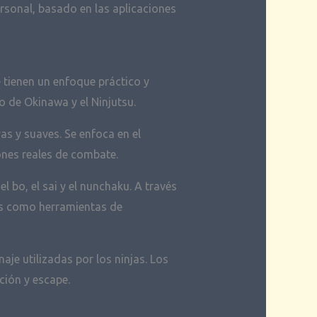
sonal, basado en las aplicaciones
 tienen un enfoque práctico y
o de Okinawa y el Ninjutsu.
as y suaves. Se enfoca en el
iones reales de combate.
 bo, el sai y el nunchaku. A través
nos como herramientas de
aje utilizadas por los ninjas. Los
ción y escape.