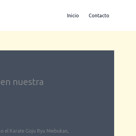
Inicio
Contacto
 en nuestra
o el Karate Goju Ryu Meibukan,