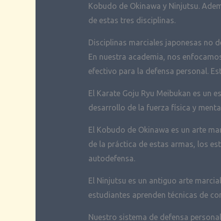
Kobudo de Okinawa y Ninjutsu. Ademá
de estas tres disciplinas.
Disciplinas marciales japonesas no d
En nuestra academia, nos enfocamos 
efectivo para la defensa personal. Es
El Karate Goju Ryu Meibukan es un est
desarrollo de la fuerza física y menta
El Kobudo de Okinawa es un arte marci
de la práctica de estas armas, los e
autodefensa.
El Ninjutsu es un antiguo arte marcia
estudiantes aprenden técnicas de com
Nuestro sistema de defensa persona