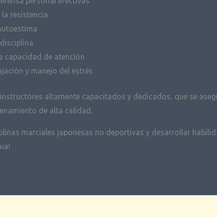
defensa personal efectivas
 la resistencia
 autoestima
disciplina
la capacidad de atención
ajación y manejo del estrés
nstructores altamente capacitados y dedicados, que se asegu
enamiento de alta calidad.
plinas marciales japonesas no deportivas y desarrollar habili
ia!