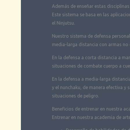
Además de enseñar estas disciplinas
Este sistema se basa en las aplicaci
el Ninjutsu.
Nuestro sistema de defensa personal 
media-larga distancia con armas no 
En la defensa a corta distancia a ma
situaciones de combate cuerpo a cuer
En la defensa a media-larga distancia
y el nunchaku, de manera efectiva y 
situaciones de peligro.
Beneficios de entrenar en nuestra a
Entrenar en nuestra academia de arte