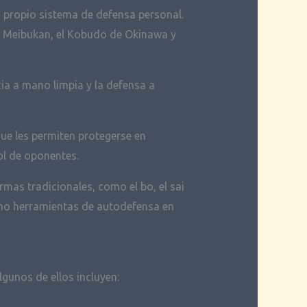
 propio sistema de defensa personal.
yu Meibukan, el Kobudo de Okinawa y
ia a mano limpia y la defensa a
ue les permiten protegerse en
ol de oponentes.
rmas tradicionales, como el bo, el sai
como herramientas de autodefensa en
gunos de ellos incluyen: